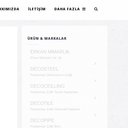
KKIMIZDA
İLETIŞIM
DAHA FAZLA
ÜRÜN & MARKALAR
ERKAN MİMARLIK
Erkan Mimarlık Ltd. Şti.
DECOSTEEL
Paslanmaz Dekorasyon Çeliği
DECOCEILLING
Paslanmaz Çelik Tavan Kaplaması
DECOTILE
Paslanmaz Çelik Dekoratif Kaplama
DECOPIPE
Paslanmaz Çelik Boru