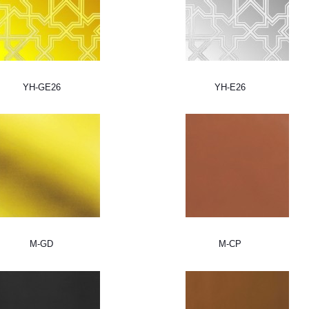
YH-GE26
YH-E26
M-GD
M-CP