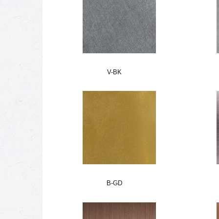
V-BK
B-GD