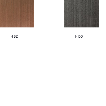
H-BZ
H-DG