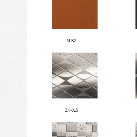
M-BZ
ZK-015