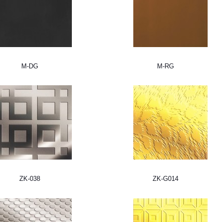
M-DG
M-RG
ZK-038
ZK-G014