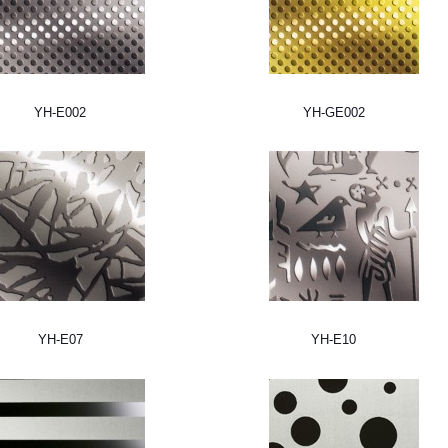
YH-E002
YH-GE002
YH-E07
YH-E10