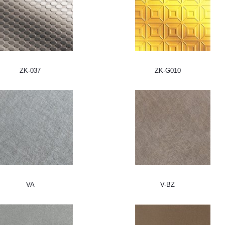
ZK-037
ZK-G010
VA
V-BZ