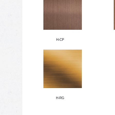
H-CP
H-RG