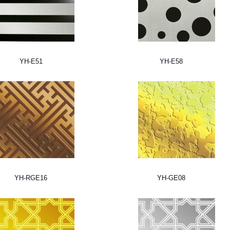
YH-E51
YH-E58
YH-RGE16
YH-GE08