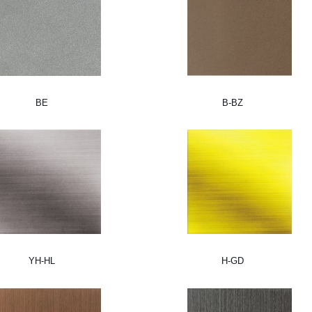
BE
B-BZ
YH-HL
H-GD