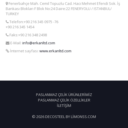
Fenerbahçe Mah. Cemil Topuzlu Cad. Hacı Mehmet Efendi Sok. İş
Bankası Blokları F Blok No:24 Daire:22 FENERYOLU / ISTANBUL/
TURKEY
Telefon:+90 216 345 0975 -76
+90 216 345 1454
Faks:+90 216 348 2498
E-Mail:
info@erkanltd.com
İnternet sayfası:
www.erkanltd.com
PASLANMAZ ÇELIK ÜRÜNLERIMIZ
PASLANMAZ ÇELIK ÖZELLIKLER
İLETIŞIM
© 2026 DECOSTEEL BY LIMONSS.COM