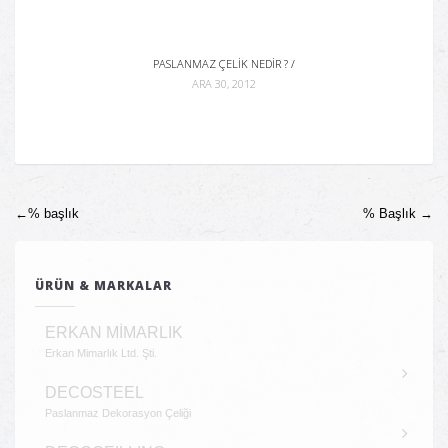
PASLANMAZ ÇELIK NEDIR ? /
ARA 30, 2012
←%
başlık
% Başlık
→
Gönderi Navigasyonu
ÜRÜN & MARKALAR
ERKAN MİMARLIK
Erkan Mimarlık Ltd. Şti.
DECOSTEEL
Paslanmaz Dekorasyon Çeliği