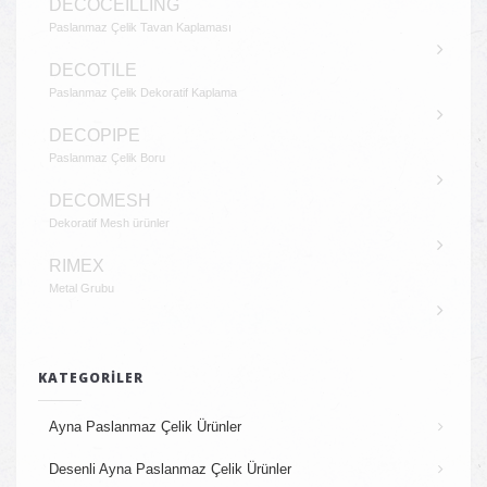
DECOCEILLING
Paslanmaz Çelik Tavan Kaplaması
DECOTILE
Paslanmaz Çelik Dekoratif Kaplama
DECOPIPE
Paslanmaz Çelik Boru
DECOMESH
Dekoratif Mesh ürünler
RIMEX
Metal Grubu
KATEGORILER
Ayna Paslanmaz Çelik Ürünler
Desenli Ayna Paslanmaz Çelik Ürünler