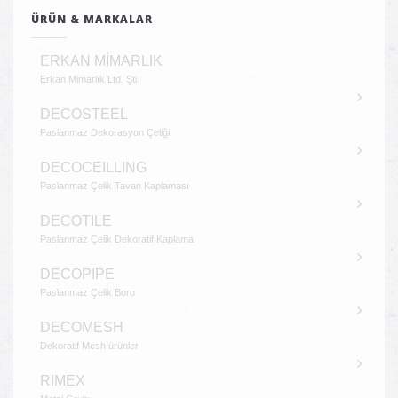
ÜRÜN & MARKALAR
ERKAN MİMARLIK
Erkan Mimarlık Ltd. Şti.
DECOSTEEL
Paslanmaz Dekorasyon Çeliği
DECOCEILLING
Paslanmaz Çelik Tavan Kaplaması
DECOTILE
Paslanmaz Çelik Dekoratif Kaplama
DECOPIPE
Paslanmaz Çelik Boru
DECOMESH
Dekoratif Mesh ürünler
RIMEX