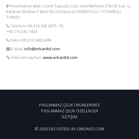
Fenerbahçe Mah. Cemil Topuzlu Cad. Hacı Mehmet Efendi Sok. İş
Bankası Blokları F Blok No:24 Daire:22 FENERYOLU / ISTANBUL/
TURKEY
Telefon:+90 216 345 0975 -76
+90 216 345 1454
Faks:+90 216 348 2498
E-Mail:
info@erkanltd.com
İnternet sayfası:
www.erkanltd.com
PASLANMAZ ÇELIK ÜRÜNLERIMIZ
PASLANMAZ ÇELIK ÖZELLIKLER
İLETIŞIM
© 2026 DECOSTEEL BY LIMONSS.COM