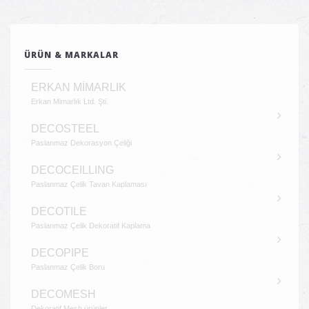
ÜRÜN & MARKALAR
ERKAN MİMARLIK
Erkan Mimarlık Ltd. Şti.
DECOSTEEL
Paslanmaz Dekorasyon Çeliği
DECOCEILLING
Paslanmaz Çelik Tavan Kaplaması
DECOTILE
Paslanmaz Çelik Dekoratif Kaplama
DECOPIPE
Paslanmaz Çelik Boru
DECOMESH
Dekoratif Mesh ürünler