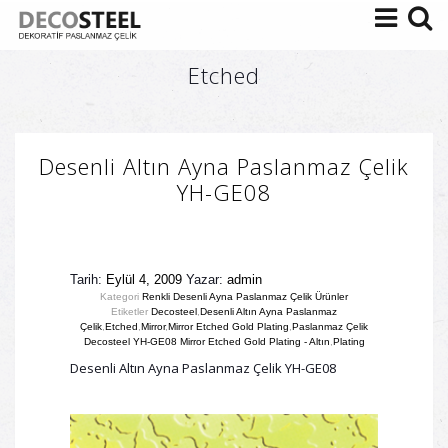
Etched
Desenli Altın Ayna Paslanmaz Çelik
YH-GE08
Tarih:
Eylül 4, 2009
Yazar:
admin
Kategori
Renkli Desenli Ayna Paslanmaz Çelik Ürünler
Etiketler
Decosteel
,
Desenli Altın Ayna Paslanmaz
Çelik
,
Etched
,
Mirror
,
Mirror Etched Gold Plating
,
Paslanmaz Çelik
Decosteel YH-GE08 Mirror Etched Gold Plating - Altın
,
Plating
Desenli Altın Ayna Paslanmaz Çelik YH-GE08