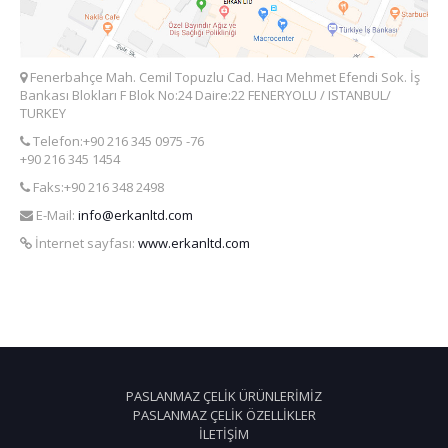
Fenerbahçe Mah. Cemil Topuzlu Cad. Hacı Mehmet Efendi Sok. İş
Bankası Blokları F Blok No:24 Daire:22 FENERYOLU / ISTANBUL/
TURKEY
Telefon:+90 216 345 0975 -76
+90 216 345 1454
Faks:+90 216 348 2498
E-Mail:
info@erkanltd.com
İnternet sayfası:
www.erkanltd.com
PASLANMAZ ÇELIK ÜRÜNLERIMIZ
PASLANMAZ ÇELIK ÖZELLIKLER
İLETIŞIM