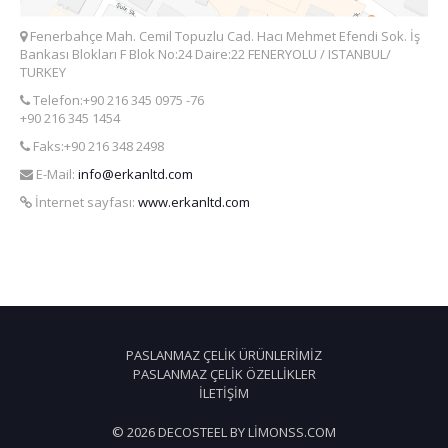
Fenerbahçe Mah. Cemil Topuzlu Cad. Hacı Mehmet Efendi Sok. İş
Bankası Blokları F Blok No:24 Daire:22 FENERYOLU / ISTANBUL/
TURKEY
Telefon:+90 216 345 0975 -76
+90 216 345 1454
Faks:+90 216 348 2498
E-Mail:
info@erkanltd.com
İnternet sayfası:
www.erkanltd.com
PASLANMAZ ÇELIK ÜRÜNLERIMIZ
PASLANMAZ ÇELIK ÖZELLIKLER
İLETIŞIM
© 2026 DECOSTEEL BY LIMONSS.COM