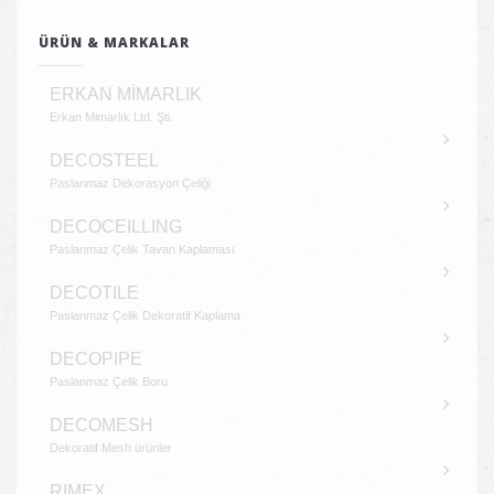
ÜRÜN & MARKALAR
ERKAN MİMARLIK
Erkan Mimarlık Ltd. Şti.
DECOSTEEL
Paslanmaz Dekorasyon Çeliği
DECOCEILLING
Paslanmaz Çelik Tavan Kaplaması
DECOTILE
Paslanmaz Çelik Dekoratif Kaplama
DECOPIPE
Paslanmaz Çelik Boru
DECOMESH
Dekoratif Mesh ürünler
RIMEX