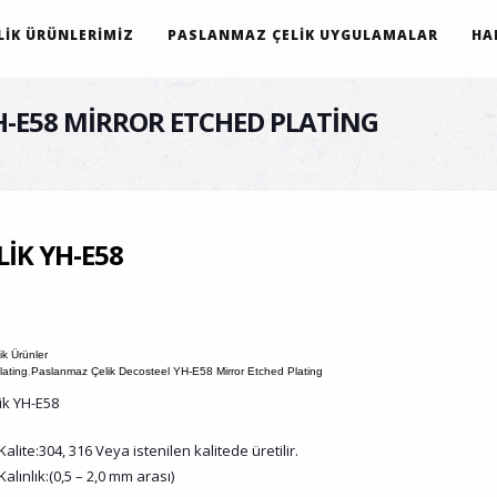
IK ÜRÜNLERIMIZ
PASLANMAZ ÇELIK UYGULAMALAR
HA
H-E58 MIRROR ETCHED PLATING
IK YH-E58
k Ürünler
lating
,
Paslanmaz Çelik Decosteel YH-E58 Mirror Etched Plating
ik YH-E58
Kalite:304, 316 Veya istenilen kalitede üretilir.
Kalınlık:(0,5 – 2,0 mm arası)