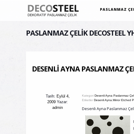
PASLANMAZ ÇEL
PASLANMAZ ÇELIK DECOSTEEL Y
DESENLI AYNA PASLANMAZ ÇEL
Tarih:
Eylül 4,
Kategori
Desenli Ayna Paslanmaz Çeli
Etiketler
Desenli Ayna
,
Mirror Etched P
2009
Yazar:
admin
Desenli Ayna Paslanmaz Çel