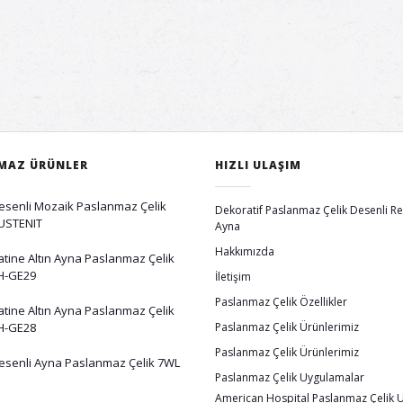
MAZ ÜRÜNLER
HIZLI ULAŞIM
esenli Mozaik Paslanmaz Çelik
Dekoratif Paslanmaz Çelik Desenli Ren
USTENIT
Ayna
Hakkımızda
atine Altın Ayna Paslanmaz Çelik
H-GE29
İletişim
Paslanmaz Çelik Özellikler
atine Altın Ayna Paslanmaz Çelik
H-GE28
Paslanmaz Çelik Ürünlerimiz
Paslanmaz Çelik Ürünlerimiz
esenli Ayna Paslanmaz Çelik 7WL
Paslanmaz Çelik Uygulamalar
American Hospital Paslanmaz Çelik 