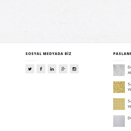
SOSYAL MEDYADA BİZ
PASLAN
D
A
S
Y
S
Y
D