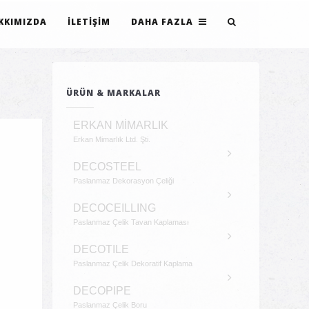
KKIMIZDA
İLETIŞIM
DAHA FAZLA
ÜRÜN & MARKALAR
ERKAN MİMARLIK
Erkan Mimarlık Ltd. Şti.
DECOSTEEL
Paslanmaz Dekorasyon Çeliği
DECOCEILLING
Paslanmaz Çelik Tavan Kaplaması
DECOTILE
Paslanmaz Çelik Dekoratif Kaplama
DECOPIPE
Paslanmaz Çelik Boru