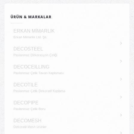
Gönderi Navigasyonu
ÜRÜN & MARKALAR
ERKAN MİMARLIK
Erkan Mimarlık Ltd. Şti.
DECOSTEEL
Paslanmaz Dekorasyon Çeliği
DECOCEILLING
Paslanmaz Çelik Tavan Kaplaması
DECOTILE
Paslanmaz Çelik Dekoratif Kaplama
DECOPIPE
Paslanmaz Çelik Boru
DECOMESH
Dekoratif Mesh ürünler