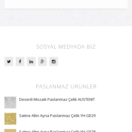
SOSYAL MEDYADA BİZ
PASLANMAZ ÜRÜNLER
Desenli Mozaik Paslanmaz Çelik AUSTENIT
Satine Altın Ayna Paslanmaz Çelik YH-GE29
Satine Altın Ayna Paslanmaz Çelik YH-GE28