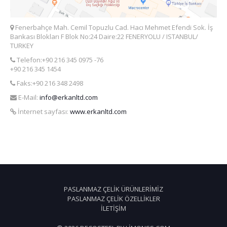
Fenerbahçe Mah. Cemil Topuzlu Cad. Hacı Mehmet Efendi Sok. İş
Bankası Blokları F Blok No:24 Daire:22 FENERYOLU / ISTANBUL/
TURKEY
Telefon:+90 216 345 0975 -76
+90 216 345 1454
Faks:+90 216 348 2498
E-Mail:
info@erkanltd.com
İnternet sayfası:
www.erkanltd.com
PASLANMAZ ÇELIK ÜRÜNLERIMIZ
PASLANMAZ ÇELIK ÖZELLIKLER
İLETIŞIM